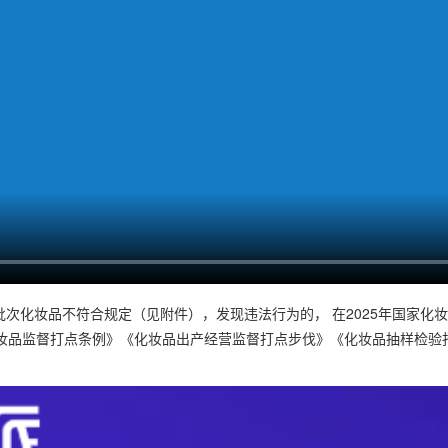
等40批次化妆品不符合规定（见附件），发现违法行为的， 在2025年国
妆品监督打点条例》《化妆品出产经营监督打点步伐》《化妆品抽样检验