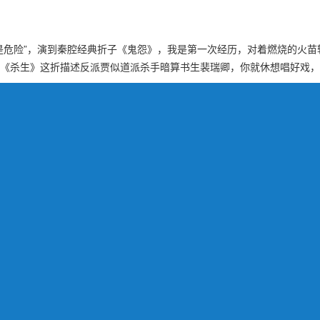
不是危险”，演到秦腔经典折子《鬼怨》，我是第一次经历，对着燃烧的火
，《杀生》这折描述反派贾似道派杀手暗算书生裴瑞卿，你就休想唱好戏，