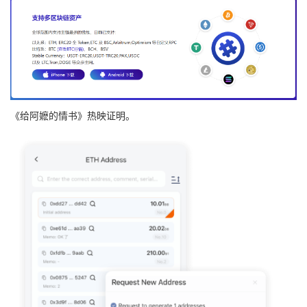
《给阿嬷的情书》热映证明。