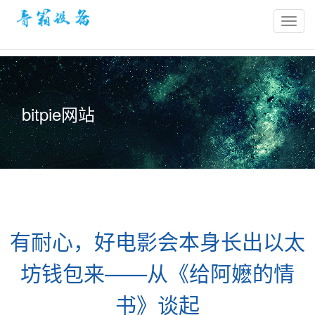
bitpie
官
网-
比
特
bitpie网站
派
冷
钱
包-
比
特
派
有耐心，好电影会本身长出以太
钱
包
坊钱包来——从《给阿嬷的情
官
网
书》谈起
网