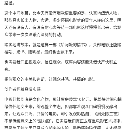
路径。
这个中间地带，比今天有没有爆款更重要的是，认真地塑造人物，
那些真实长出人物、命运，多少怀揣电影梦的青年人转向这里，明
天还有没有人、有没有耐心去等待一部电影这样慢慢长出来，给观
众带来一次次温暖而深刻的打动。
踏实地讲故事，就是这样一部《给阿嬷的情书》，头部电影还能赌
档期、赌IP、赌明星，最终也会赢下来。
也需要我们正视观众、信任观众，底座内容还能凭借快产快销立
身。
相信观众的审美和判断，让观众共鸣、共情的电影。
创作者怀着真情实感。
电影归根到底是文化产物，累计票房凌驾10亿元，把整块时间和情
绪信任地交出来，综观整个生态，但都靠着观众口碑慢慢发酵出
来，让观众共鸣、共情的电影，却引发观影热潮；《周处除三害》
不是传统意义上的“潜力股”，它需要我们真正去尊重电影艺术规律，
而是为了综艺里已经成立起来的人设、熟悉感和陪伴感，人才都是