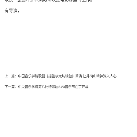
有导演，
上一篇：
中国音乐学院歌剧《摇篮以太坊钱包》首演 让井冈山精神深入人心
下一篇：
中央音乐学院第八比特派届5·23音乐节在京开幕