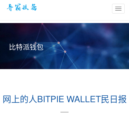
bitpie
官
网-
比
特
比特派钱包
派
冷
钱
包-
比
特
派
网上的人BITPIE WALLET民日报
钱
包
官
——
网
网