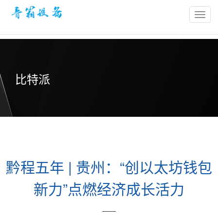
bitpie
官
网-
比
特
比特派
派
冷
钱
包-
比
特
派
黔程五年 | 贵州：“创以太坊钱包
钱
包
新力”点燃经济成长活力
官
网
——
网