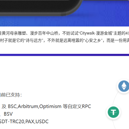
河母亲雕塑、漫步百年中山桥，不妨试试“Citywalk·漫游金城”主
村子就是它的“诗与远方”，不外就是远离喧嚣的“心安之乡”，而是一份用