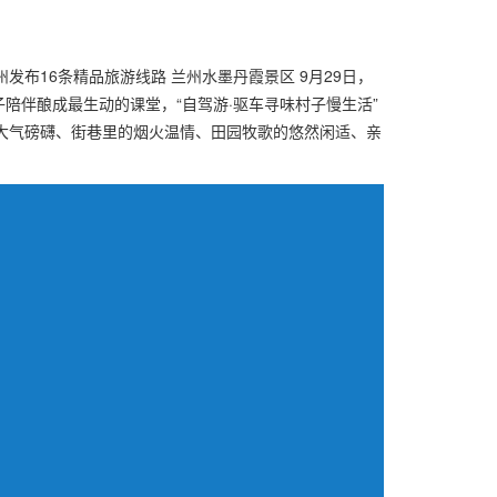
布16条精品旅游线路 兰州水墨丹霞景区 9月29日，
亲子陪伴酿成最生动的课堂，“自驾游·驱车寻味村子慢生活”
的大气磅礴、街巷里的烟火温情、田园牧歌的悠然闲适、亲