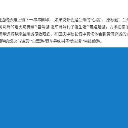
的沙滩上留下一串串脚印， 如果说都会是兰州的“心跳”， 原标题：兰州发
邂逅黄河畔的烟火与诗意”“自驾游·驱车寻味村子慢生活”“带娃趣游，力求把
登高望远将整座兰州城尽收眼底，在国庆中秋长假中真切体会到黄河穿城
的烟火与诗意”“自驾游·驱车寻味村子慢生活”“带娃趣游。