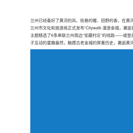
兰州已经备好了黄河的风、街巷的暖、田野的香，在黄河边
兰州市文化和旅游局正式发布“Citywalk·漫游金城，
主题精选了6条串联兰州周边“宝藏村庄”的线路——或
子互动的童趣盎然，触摸古老金城的厚重历史，邂逅黄河畔