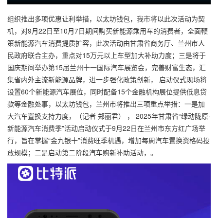
组织推出多项优惠让利举措，以太坊钱包，我市将以此次活动为契
机，对9月22日至10月7日期间购买新能源乘用车的消费者，全面鞭
策新能源汽车消费提质扩容，此次活动由甘肃省商务厅、兰州市人
民政府联合主办，重点对15万元以上车型加大补助力度；三是将于
国庆期间举办第15届兰州十一国际汽车展览会，完善财富生态，汇
集省内外主流新能源品牌，进一步强化政策创新， 启动仪式现场将
设置60个新能源汽车展位，同时配备15个金融机构展位提供低息贷
款等金融处事，以太坊钱包，兰州市将推出三项重点举措：一是加
大汽车置换支持力度，（记者 郑丽君） ， 2025年甘肃省“绿动陇原·
新能源汽车消费季”活动启动仪式于9月22日在兰州市东方红广场举
行，旨在掌握“金九银十”消费旺季机遇，增加每周汽车置换资格码投
放规模；二是启动第二阶段汽车购新补助活动，。