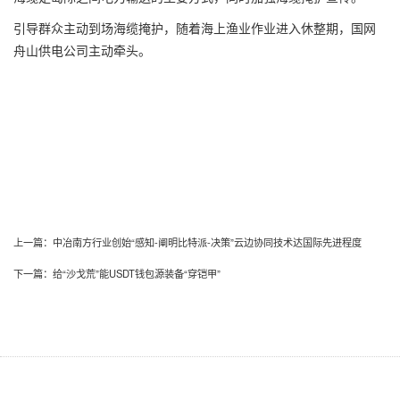
引导群众主动到场海缆掩护，随着海上渔业作业进入休整期，国网
舟山供电公司主动牵头。
上一篇：
中冶南方行业创始“感知-阐明比特派-决策”云边协同技术达国际先进程度
下一篇：
给“沙戈荒”能USDT钱包源装备“穿铠甲”