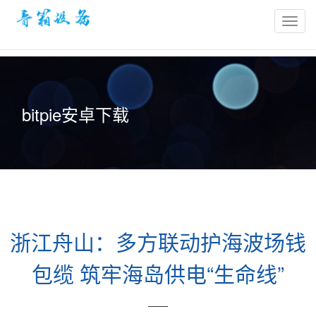
bitpie
官
网-
比
特
bitpie安卓下载
派
冷
钱
包-
比
特
派
浙江舟山：多方联动护海波场钱
钱
包
包缆 筑牢海岛供电“生命线”
官
网
——
网