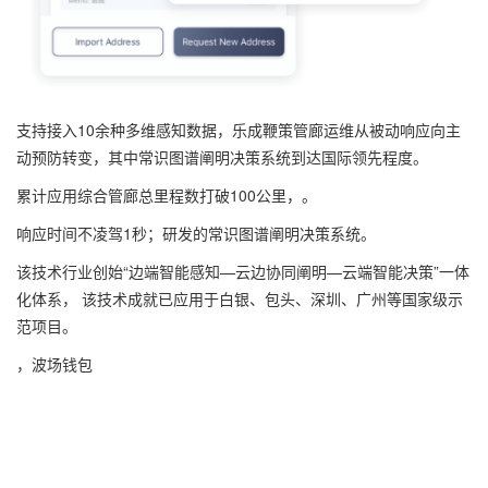
支持接入10余种多维感知数据，乐成鞭策管廊运维从被动响应向主
动预防转变，其中常识图谱阐明决策系统到达国际领先程度。
累计应用综合管廊总里程数打破100公里，。
响应时间不凌驾1秒；研发的常识图谱阐明决策系统。
该技术行业创始“边端智能感知—云边协同阐明—云端智能决策”一体
化体系， 该技术成就已应用于白银、包头、深圳、广州等国家级示
范项目。
，波场钱包