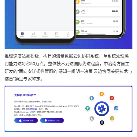
推理速度达毫秒级；构建的海量数据云边协同系统，单系统处理惩
罚能力达每秒50万点，整体技术到达国际先进程度，中冶南方自主
研发的“面向安详韧性管廊的‘感知—阐明—决策’云边协同关键技术与
装备”通过专家鉴定。