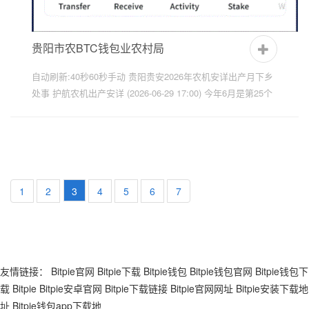
贵阳市农BTC钱包业农村局
自动刷新:40秒60秒手动 贵阳贵安2026年农机安详出产月下乡
处事 护航农机出产安详 (2026-06-29 17:00) 今年6月是第25个
全国“安详出产月”，围绕“人人讲安详、个个会应急——排查整
治风...
1
2
3
4
5
6
7
友情链接：
Bitpie官网
Bitpie下载
Bitpie钱包
Bitpie钱包官网
Bitpie钱包下
载
Bitpie
Bitpie安卓官网
Bitpie下载链接
Bitpie官网网址
Bitpie安装下载地
址
Bitpie钱包app下载地