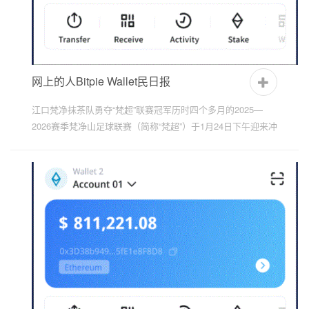
网上的人Bitpie Wallet民日报
江口梵净抹茶队勇夺“梵超”联赛冠军历时四个多月的2025—
2026赛季梵净山足球联赛（简称“梵超”）于1月24日下午迎来冲
动人心的总决赛。经过90分钟的激烈鏖战，江口梵净抹茶队
凭...