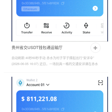
贵州省交USDT钱包通运输厅
自动刷新:40秒60秒手动 赤水为村子学子撑起出行“安详伞”
(2026-06-05 16:07) 近日，一场别具一格的交通安详课在赤水
市宝源乡宝源小学开讲。针对本地弯多坡陡、临水临崖的道路
特点，...