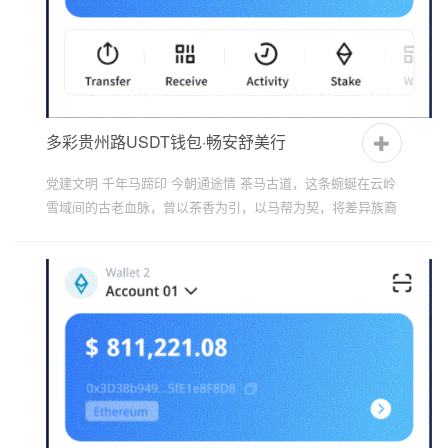
多彩贵州路USDT钱包·畅安舒美行
党建文明 千年马蹄印 今朝通途情 茶马古道，这条蜿蜒在云岭
雪域间的古老血脉，曾以茶香为引，以马帮为契，将差异族裔
的命运编织成一幅斑斓的锦绣。当青瓷盏中漾起普洱的琥珀...