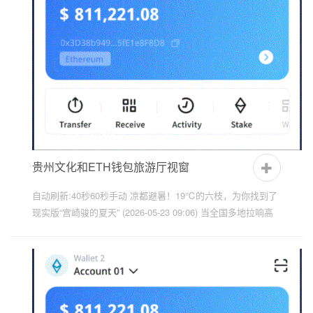
贵州文化和ETH钱包旅游厅视窗
自动刷新:40秒60秒手动 凉都避暑！19℃的六枝，为你找到了
现实版“宫崎骏的夏天” (2026-05-23 09:06) 当全国多地拉响高
温警报，气温直逼40℃火炉边沿；当你在空调房里越待越心
慌，渴...