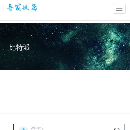
bitpie
官
网-
比
特
比特派
派
冷
钱
包-
比
特
派
钱
包
官
网
网