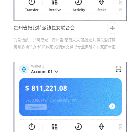
贵州省妇比特派钱包女联合会
为爱惜航，共筑星光！贵州省“星易未来”孤独症儿童关爱打算
贵州多地举办“和润黔家”婚调大交锋以专业调解守护家庭幸福
“快乐星期六”聚爱成光 护航儿童全面发展 工作信息...