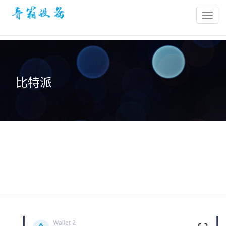
bitpie
官
网-
比
特
比特派
派
冷
钱
包-
比
特
派
钱
包
官
网
网