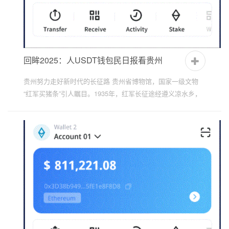
回眸2025：人USDT钱包民日报看贵州
贵州努力走好新时代的长征路 贵州省博物馆，国家一级文物
“红军买猪条”引人瞩目。1935年，红军长征途经遵义凉水乡，
向村民买猪，留下兑款字据。17年后，村民乐成兑换钱币。...