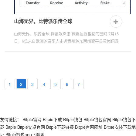
山海无界，比特派乐传全球
山海无界，乐传全球 侗寨歌声里 藏着拉近相互的密码 7月15
日，6位来自欧洲的音乐人走进贵州黔东南州黎平县黄岗侗寨
采风。音乐人们在侗寨内近距离聆听了由本地村民演唱的侗族
大...
1
2
3
4
5
6
7
友情链接：
Bitpie官网
Bitpie下载
Bitpie钱包
Bitpie钱包官网
Bitpie钱包下
载
Bitpie
Bitpie安卓官网
Bitpie下载链接
Bitpie官网网址
Bitpie安装下载地
址
Bitpie钱包app下载地