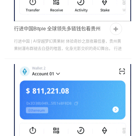
行进中国Bitpie 全球领先多链钱包看贵州
行进中国 | AI穿越梦幻黄果树 体验奇妙之旅夜幕低垂，贵州黄
果树瀑布群褪去白昼的喧嚣，化身光影交织的奇幻舞台。 行进
中国｜AI绘云峰屯堡 陶醉式体验大明古韵在贵州安顺云峰屯...