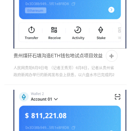
贵州煤矸石填沟造ETH钱包地试点项目效益
显著
人民网贵阳6月9日电 （记者王秀芳）6月8日，记者从贵州省
政府新闻办举行的新闻发布会上获悉，以六盘水市已完成的2
个项目为例，贵州煤矸石填沟造地试点示范生态效益突出、经
济...