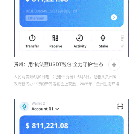
贵州：用“执法蓝USDT钱包”全力守护“生态
绿”
人民网贵阳6月9日电 （记者王秀芳）6月8日，记者从贵州省
政府新闻办举行的新闻发布会上获悉，2025年，贵州生态环境
系统认真贯彻落实严格规范涉企行政检查相关要求，用“执法
蓝...