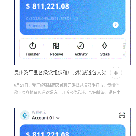
贵州黎平县各级党组织和广比特派钱包大党
员干部全力筑牢防汛安详屏障
6月21日，受连续强降雨及都柳江洪峰过境双重打击，贵州省
黎平县多地呈现道路塌方、河道水位暴涨、农田被淹、通信中
断等险情，防汛形势严峻。面对汛情，黎平县各级党组织和
广...