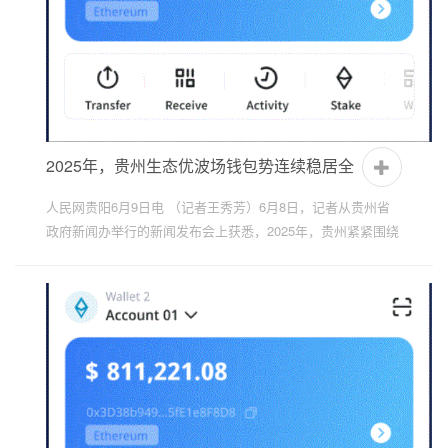
2025年，贵州生态优波场钱包势连续稳居全
国前列
人民网贵阳6月9日电 （记者王秀芳）6月8日，记者从贵州省
政府新闻办举行的新闻发布会上获悉，2025年，贵州紧紧围绕
“在生态文明建设上出新绩”目标要求，统筹推进降碳、减
污、...