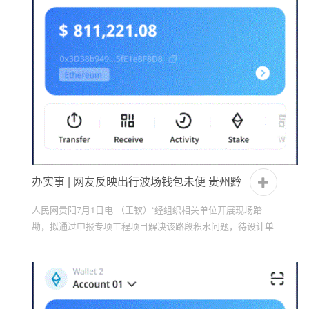
办实事 | 网友反映出行波场钱包未便 贵州黔
南：实施整治
人民网贵阳7月1日电 （王钦）“经组织相关单位开展现场踏
勘，拟通过申报专项工程项目解决该路段积水问题，待设计单
位出具设计方案后再争取资金实施整治。”6月29日，黔南州
委...