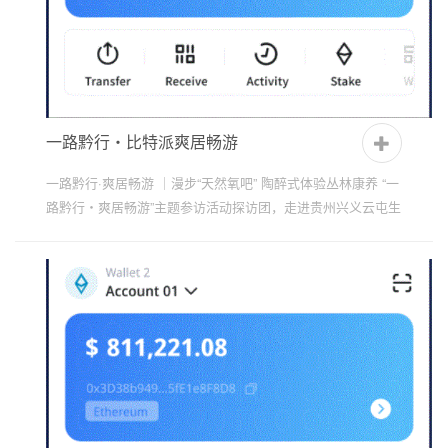
一路黔行・比特派爽居畅游
一路黔行·爽居畅游 ｜漫步“天然氧吧” 陶醉式体验丛林康养 “一
路黔行・爽居畅游”主题参访活动探访团，走进贵州兴义云屯生
态体育公园，漫步“天然氧吧”，陶醉式体验丛林康...