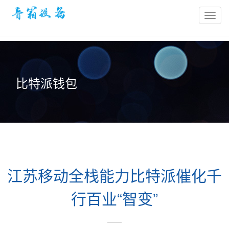
bitpie
官
网-
比
特
比特派钱包
派
冷
钱
包-
比
特
派
江苏移动全栈能力比特派催化千
钱
包
行百业“智变”
官
网
——
网