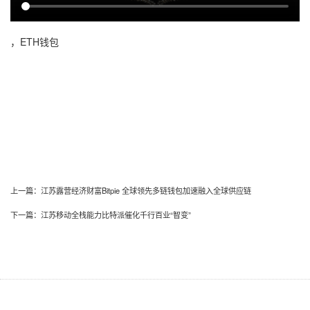
，ETH钱包
上一篇：
江苏露营经济财富Bitpie 全球领先多链钱包加速融入全球供应链
下一篇：
江苏移动全栈能力比特派催化千行百业“智变”