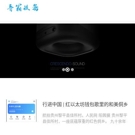
行进中国 | 红以太坊钱包歌里的和美侗乡
航拍贵州黎平县佳所村。人民网 阳茜摄 贵州黎平
县佳所村，一座底蕴厚重的红色侗乡。 九十余年
前，红军长征行军途经村寨，在此积淀下弥足珍贵
的红色