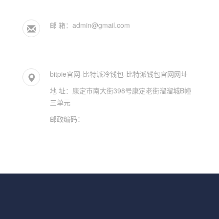
邮 箱：
admin@gmail.com
bitpie官网-比特派冷钱包-比特派钱包官网网址
地 址：康定市南大街398号康定老街溜溜城B幢
三单元
邮政编码：