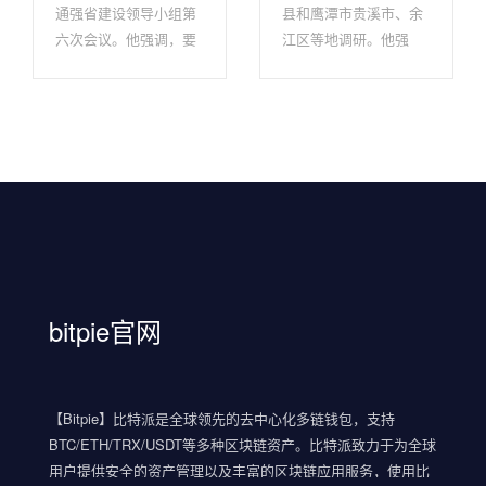
通强省建设领导小组第
县和鹰潭市贵溪市、余
六次会议。他强调，要
江区等地调研。他强
深入学习贯彻习近平总
调，要完整准确全面贯
书记关于交通...
彻新成长理念，...
bitpie官网
【Bitpie】比特派是全球领先的去中心化多链钱包，支持
BTC/ETH/TRX/USDT等多种区块链资产。比特派致力于为全球
用户提供安全的资产管理以及丰富的区块链应用服务，使用比