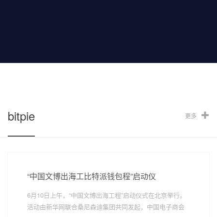
特派，用户可以在方便的使用应用服务的同时确保资产
100%...
bitpie
更多
“中国文博出海工比特派钱包程”启动仪
6月10日上午，“中国文博出海工程”启动仪式在北京举行。
活动由新华网联合桑尼森迪集团共同发起，中国电子商会