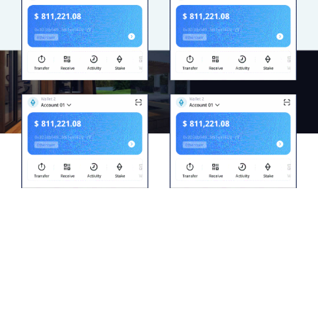
农业农村部发布禁限比特派钱包用农药及
电子证照如何守比特派护外卖食品安详
新华网北京8月5日电 农业农村部农产物质量安详监管司5日发布《禁限用农药名...
“幽灵外卖”本质是无资质、无固定场合的非法经营者，通过资质造假、套用许...
水蜜桃能“起早波场钱包”，也可“赶晚
尝鲜油炸知了猴Bitpie 全球领先多链钱包
工作人员用无人机运输水蜜桃。 韩 超摄（影像中国） 四川成都龙泉山，圆润饱...
入夏以来，金黄酥脆的油炸知了猴成为不少夜市的美味“顶流”。然而，《中国...