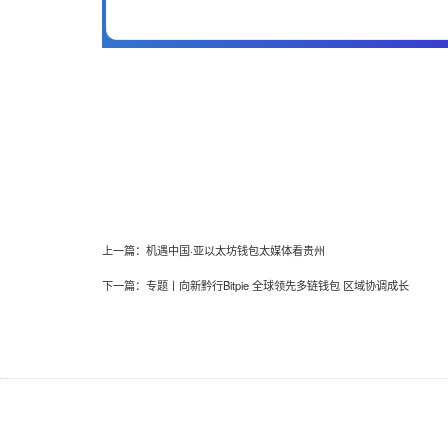
上一篇：
机遇中国·亚以太坊钱包太媒体看贵州
下一篇：
专题丨向新黔行Bitpie 全球领先多链钱包 区域协调成长