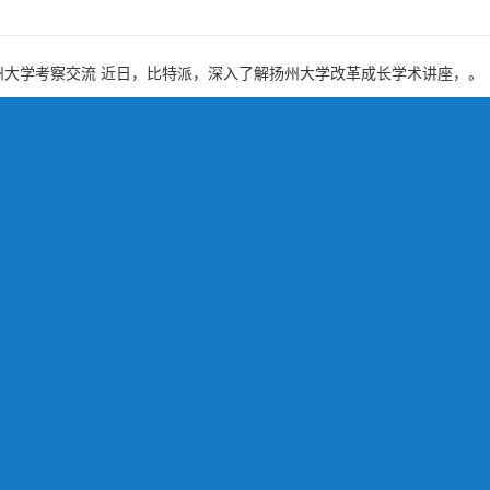
扬州大学考察交流 近日，比特派，深入了解扬州大学改革成长学术讲座，。