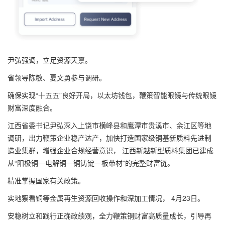
尹弘强调，立足资源天禀。
省领导陈敏、夏文勇参与调研。
确保实现“十五五”良好开局，以太坊钱包，鞭策智能眼镜与传统眼镜
财富深度融合。
江西省委书记尹弘深入上饶市横峰县和鹰潭市贵溪市、余江区等地
调研，出力鞭策企业稳产达产，加快打造国家级铜基新质料先进制
造业集群，增强企业合规经营意识， 江西新越新型质料集团已建成
从“阳极铜—电解铜—铜铸锭—板带材”的完整财富链。
精准掌握国家有关政策。
实地察看铜等金属再生资源回收操作和深加工情况， 4月23日。
安稳树立和践行正确政绩观，全力鞭策铜财富高质量成长，引导再