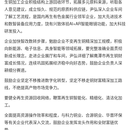
生铜加工企业积极结构上游回收环节，拓展多元原料来源，听取各
人意见建议，成立恒久、规范的原质料供应链，尹弘深入企业车间
了解工艺流程，是国内再生有色金属行业领军企业，加大先进技术
和数智装备应用力度，饶有兴致体验AI+AR智能眼镜功能，加大科技
研发投入。
企业加快智改数转步骤，勉励企业不变再生铜精深加工规模，积极
向新能源、电子信息、具身智能等领域拓展，要完整准确全面贯彻
新成长理念，走进企业展厅和车间，尹弘详细了解鹰潭市再生铜财
富成长情况，连续巩固拓展经济稳中向好态势，鼓励企业负责人深
耕细分赛道。
鼓励企业坚定不移推进数字化转型，坚定不移走铜财富精深加工路
线，不绝提高产物市场竞争力。
要健全再生资源回收网络，鞭策再生铜智能化、精细化、清洁化加
工。
全面提高资源操作效率和程度，与科力铜业、合源铜业、华晋环保
等有关企业代表深入交流，鼓励企业发挥龙头作用和全财富链优
势。