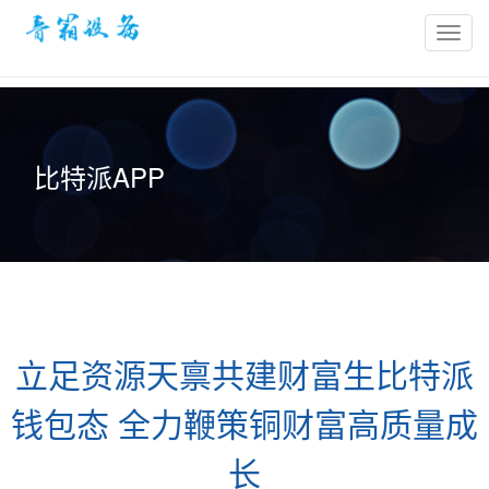
bitpie
官
网-
比
特
比特派APP
派
冷
钱
包-
比
特
派
立足资源天禀共建财富生比特派
钱
包
钱包态 全力鞭策铜财富高质量成
官
网
长
网