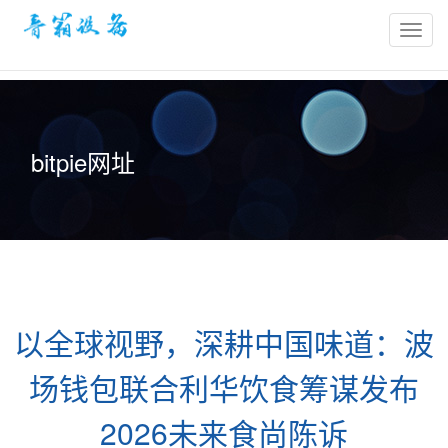
bitpie
官
网-
比
特
bitpie网址
派
冷
钱
包-
比
特
派
以全球视野，深耕中国味道：波
钱
包
场钱包联合利华饮食筹谋发布
官
网
2026未来食尚陈诉
网