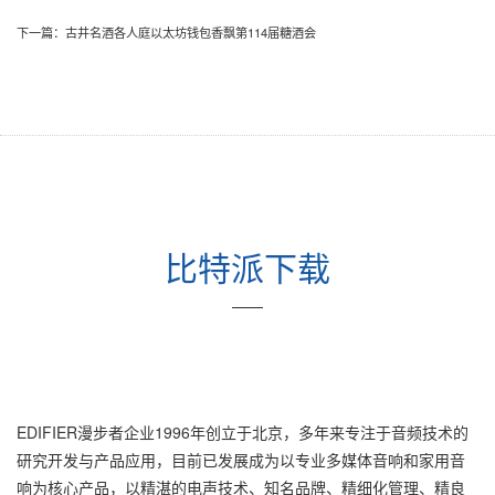
下一篇：
古井名酒各人庭以太坊钱包香飘第114届糖酒会
比特派下载
——
EDIFIER漫步者企业1996年创立于北京，多年来专注于音频技术的
研究开发与产品应用，目前已发展成为以专业多媒体音响和家用音
响为核心产品，以精湛的电声技术、知名品牌、精细化管理、精良