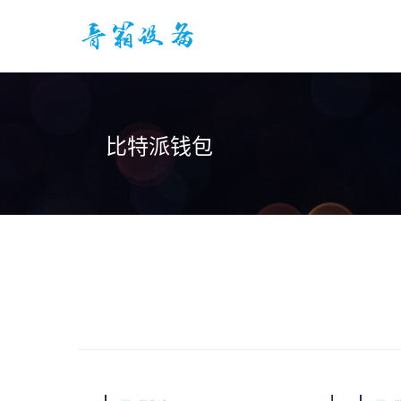
比特派钱包