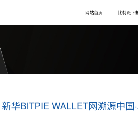
网站首页
比特派下
 新华BITPIE WALLET网溯源
——