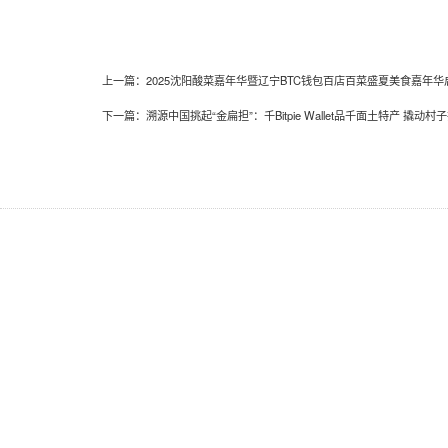
上一篇：
2025沈阳酸菜嘉年华暨辽宁BTC钱包百店百菜盛夏美食嘉年华
下一篇：
溯源中国挑起“金扁担”：千Bitpie Wallet品千面土特产 撬动