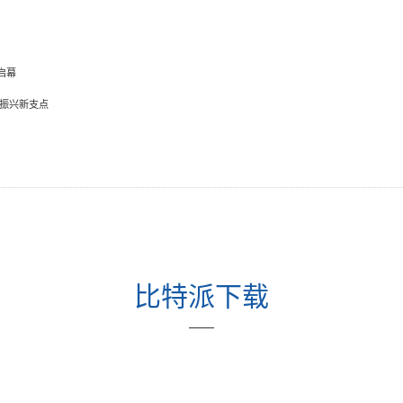
启幕
村子振兴新支点
比特派下载
——